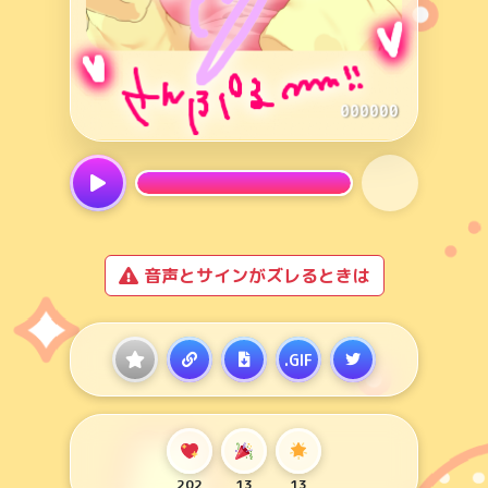
音声とサインがズレるときは
.GIF
202
13
13